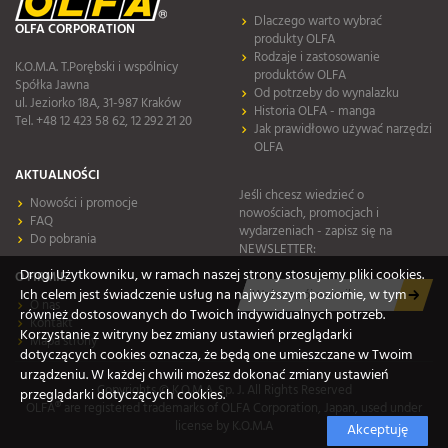
Dlaczego warto wybrać
OLFA CORPORATION
produkty OLFA
Rodzaje i zastosowanie
K.O.M.A. T.Porębski i wspólnicy
produktów OLFA
Spółka Jawna
Od potrzeby do wynalazku
ul. Jeziorko 18A, 31-987 Kraków
Historia OLFA - manga
Tel. +48 12 423 58 62, 12 292 21 20
Jak prawidłowo używać narzędzi
OLFA
AKTUALNOŚCI
Jeśli chcesz wiedzieć o
Nowości i promocje
nowościach, promocjach i
FAQ
wydarzeniach - zapisz się na
Do pobrania
NEWSLETTER:
Drogi Użytkowniku, w ramach naszej strony stosujemy pliki cookies.
O FIRMIE
Ich celem jest świadczenie usług na najwyższym poziomie, w tym
O nas
również dostosowanych do Twoich indywidualnych potrzeb.
Kontakt
Korzystanie z witryny bez zmiany ustawień przeglądarki
Mapa strony
dotyczących cookies oznacza, że będą one umieszczane w Twoim
urządzeniu. W każdej chwili możesz dokonać zmiany ustawień
Copyrights © K.O.M.A. Sp. J. All Rights Reserved
przeglądarki dotyczących cookies.
OLFA® are registered trademarks of OLFA Corporation, Japan, used under
license by K.O.M.A
Akceptuję