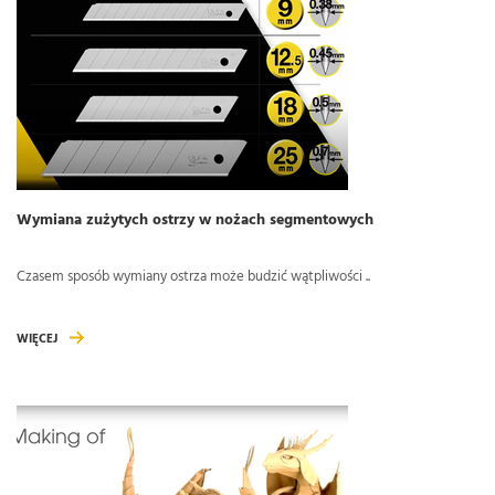
Wymiana zużytych ostrzy w nożach segmentowych
Czasem sposób wymiany ostrza może budzić wątpliwości ..
WIĘCEJ