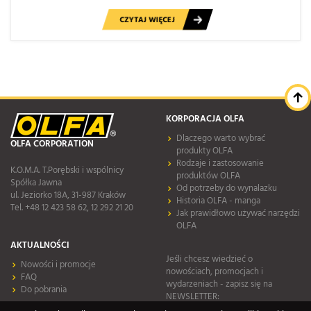
CZYTAJ WIĘCEJ
KORPORACJA OLFA
Dlaczego warto wybrać
OLFA CORPORATION
produkty OLFA
Rodzaje i zastosowanie
K.O.M.A. T.Porębski i wspólnicy
produktów OLFA
Spółka Jawna
Od potrzeby do wynalazku
ul. Jeziorko 18A, 31-987 Kraków
Historia OLFA - manga
Tel. +48 12 423 58 62, 12 292 21 20
Jak prawidłowo używać narzędzi
OLFA
AKTUALNOŚCI
Jeśli chcesz wiedzieć o
Nowości i promocje
nowościach, promocjach i
FAQ
wydarzeniach - zapisz się na
Do pobrania
NEWSLETTER: