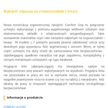
Rękojeść odporna na rozpuszczalniki i
kwasy
Nowa konstrukcja ergonomicznej rękojeści Comfort Grip to połączenie
uchwytu wykonanego z polimeru wypełnionego włóknem szklanym oraz
elastomerowej wkładki o właściwościach antypoślizgowych. Takie
zestawienie materiałów czyni całe narzędzie odpornym na rozpuszczalniki i
kwasy. W modelu L-7 pokrętło pozwala pewnie zablokować ostrze przy
dowolnym jego wysunięciu. Nóż segmentowy z ostrzem 18mm, w tylnej
części uchwytu ma duży otwór do zamocowania linki bezpieczeństwa -
zapobiegającej upadkowi narzędzia lub jego zagubieniu, kompatybilny z
różnymi metalowymi uchwytami, np. typu karabinek.
Przypięcie linki zabezpieczającej ma niewątpliwie wpływ na
bezpieczeństwo przy pracach wykonywanych na wysokości. Przypięta linka
nie przeszkadza w pracy ani też w wymianie ostrza, otwór pozwala na
wygodne powieszenie noża na ścianie czy też na tablicy z narzędziami. Nóż
idealny do pracy w miejscach wymagających zachowania szczególnego
bezpieczeństwa!
Informacje o produkcie
POBIERZ ULOTKĘ