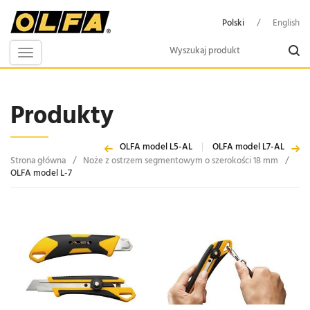
Polski
/
English
Toggle
navigation
Produkty
OLFA model L5-AL
|
OLFA model L7-AL
Strona główna
/
Noże z ostrzem segmentowym o szerokości 18 mm
/
OLFA model L-7