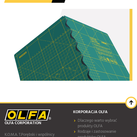
KORPORACJA OLFA
Dlaczego warto wybrać
OLFA CORPORATION
produkty OLFA
Rodzaje i zastosowanie
K.O.M.A. T.Porębski i wspólnicy