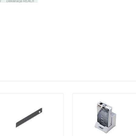
I
Deklaracja REACh