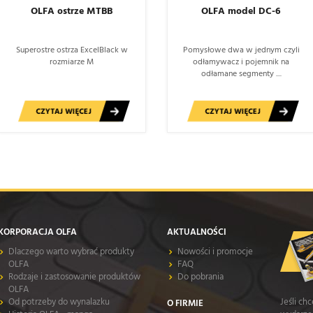
OLFA ostrze MTBB
OLFA model DC-6
Superostre ostrza ExcelBlack w
Pomysłowe dwa w jednym czyli
rozmiarze M
odłamywacz i pojemnik na
odłamane segmenty ....
CZYTAJ WIĘCEJ
CZYTAJ WIĘCEJ
KORPORACJA OLFA
AKTUALNOŚCI
Dlaczego warto wybrać produkty
Nowości i promocje
OLFA
FAQ
Rodzaje i zastosowanie produktów
Do pobrania
OLFA
Od potrzeby do wynalazku
Jeśli ch
O FIRMIE