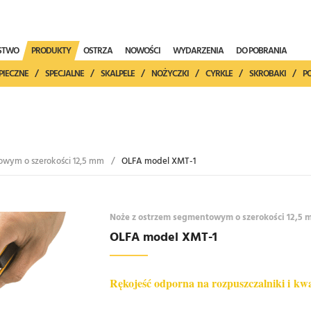
ŃSTWO
PRODUKTY
OSTRZA
NOWOŚCI
WYDARZENIA
DO POBRANIA
PIECZNE
/
SPECJALNE
/
SKALPELE
/
NOŻYCZKI
/
CYRKLE
/
SKROBAKI
/
P
owym o szerokości 12,5 mm
/
OLFA model XMT-1
Noże z ostrzem segmentowym o szerokości 12,5
OLFA model XMT-1
Rękojeść odporna na rozpuszczalniki i
kw