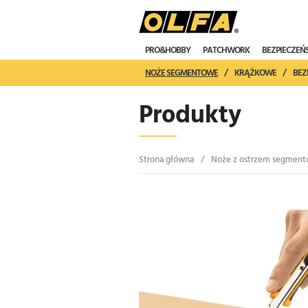
PRO&HOBBY
PATCHWORK
BEZPIECZE
NOŻE SEGMENTOWE
/
KRĄŻKOWE
/
BEZ
Produkty
Strona główna
/
Noże z ostrzem segment