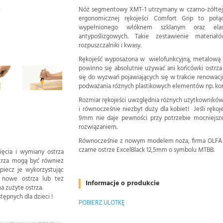
Nóż segmentowy XMT-1 utrzymany w czarno-żółtej s
ergonomicznej rękojeści Comfort Grip to poł
wypełnionego włóknem szklanym oraz elas
antypoślizgowych. Takie zestawienie materi
rozpuszczalniki i kwasy.
Rękojeść wyposażona w wielofunkcyjną, metalową p
powinno się absolutnie używać ani końcówki ostrza 
się do wyzwań pojawiających się w trakcie renowacji
podważania różnych plastikowych elementów np. kon
Rozmiar rękojeści uwzględnia różnych użytkowników
i równocześnie niezbyt duży dla kobiet! Jeśli ręko
9mm nie daje pewności przy potrzebie mocniejszeg
rozwiązaniem.
Równocześnie z nowym modelem noża, firma OLFA wz
czarne ostrze ExcelBlack 12,5mm o symbolu MTBB.
ięcia i wymiany ostrza
strza mogą być również
iecz je wykorzystując
ą nowe ostrza lub też
Informacje o produkcie
a zużyte ostrza.
ępnych dla dzieci !
POBIERZ ULOTKĘ