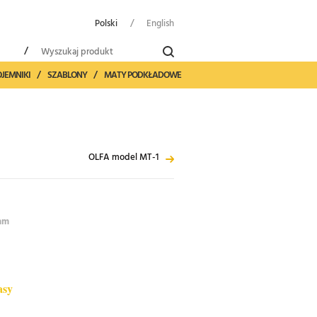
Polski
/
English
/
OJEMNIKI
/
SZABLONY
/
MATY PODKŁADOWE
OLFA model MT-1
 mm
asy