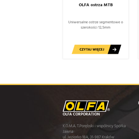
OLFA ostrza MTB
Uniwersalne ostrze segmentowe o
szerokości 12,5mm
CZYTAJ WIĘCEJ
OLFA CORPORATION
K.O.M.A. T.Porębski i wspólnicy Spółka
Jawna
ul. Jeziorko 18A, 31-987 Kraków