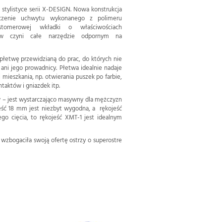
tylistyce serii X-DESIGN. Nowa konstrukcja
ączenie uchwytu wykonanego z polimeru
tomerowej wkładki o właściwościach
ałów czyni całe narzędzie odpornym na
łetwę przewidzianą do prac, do których nie
ani jego prowadnicy. Płetwa idealnie nadaje
 mieszkania, np. otwierania puszek po farbie,
taktów i gniazdek itp.
 – jest wystarczająco masywny dla mężczyzn
jeść 18 mm jest niezbyt wygodna, a rękojeść
o cięcia, to rękojeść XMT-1 jest idealnym
bogaciła swoją ofertę ostrzy o superostre