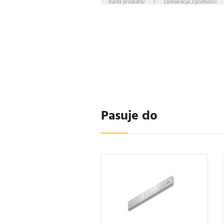
Karta produktu
I
Deklaracja zgodności
Pasuje do