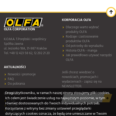
KORPORACJA OLFA
Dlaczego warto wybrać
OLFA CORPORATION
produkty OLFA
Rodzaje i zastosowanie
K.O.M.A. T.Porębski i wspólnicy
produktów OLFA
Spółka Jawna
Od potrzeby do wynalazku
ul. Jeziorko 18A, 31-987 Kraków
Historia OLFA - manga
Tel. +48 12 423 58 62, 12 292 21 20
Jak prawidłowo używać narzędzi
OLFA
AKTUALNOŚCI
Jeśli chcesz wiedzieć o
Nowości i promocje
nowościach, promocjach i
FAQ
wydarzeniach - zapisz się na
Do pobrania
NEWSLETTER:
Drogi Użytkowniku, w ramach naszej strony stosujemy pliki cookies.
O FIRMIE
Ich celem jest świadczenie usług na najwyższym poziomie, w tym
O nas
również dostosowanych do Twoich indywidualnych potrzeb.
Kontakt
Korzystanie z witryny bez zmiany ustawień przeglądarki
Mapa strony
dotyczących cookies oznacza, że będą one umieszczane w Twoim