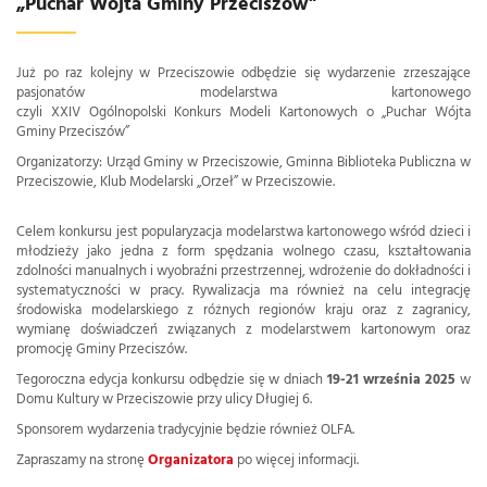
„Puchar Wójta Gminy Przeciszów”
Już po raz kolejny w Przeciszowie odbędzie się wydarzenie zrzeszające
pasjonatów modelarstwa kartonowego
czyli XXIV Ogólnopolski Konkurs Modeli Kartonowych o „Puchar Wójta
Gminy Przeciszów”
Organizatorzy: Urząd Gminy w Przeciszowie, Gminna Biblioteka Publiczna w
Przeciszowie, Klub Modelarski „Orzeł” w Przeciszowie.
Celem konkursu jest popularyzacja modelarstwa kartonowego wśród dzieci i
młodzieży jako jedna z form spędzania wolnego czasu, kształtowania
zdolności manualnych i wyobraźni przestrzennej, wdrożenie do dokładności i
systematyczności w pracy. Rywalizacja ma również na celu integrację
środowiska modelarskiego z różnych regionów kraju oraz z zagranicy,
wymianę doświadczeń związanych z modelarstwem kartonowym oraz
promocję Gminy Przeciszów.
Tegoroczna edycja konkursu odbędzie się w dniach
19-21 września 2025
w
Domu Kultury w Przeciszowie przy ulicy Długiej 6.
Sponsorem wydarzenia tradycyjnie będzie również OLFA.
Zapraszamy na stronę
Organizatora
po więcej informacji.