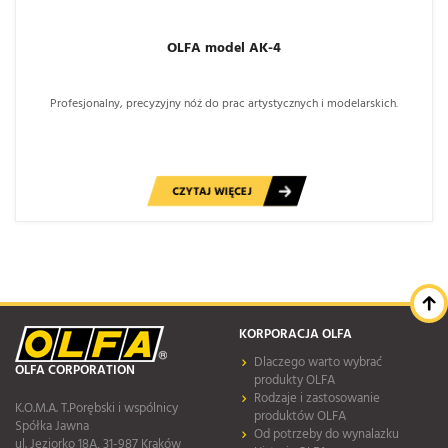
OLFA model AK-4
Profesjonalny, precyzyjny nóż do prac artystycznych i modelarskich.
CZYTAJ WIĘCEJ
KORPORACJA OLFA
Dlaczego warto wybrać
OLFA CORPORATION
produkty OLFA
Rodzaje i zastosowanie
K.O.M.A. T.Porębski i wspólnicy
produktów OLFA
Spółka Jawna
Od potrzeby do wynalazku
ul. Jeziorko 18A, 31-987 Kraków