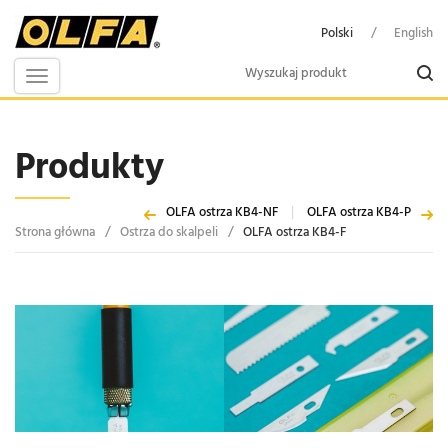
Polski
/
English
Toggle
navigation
Produkty
OLFA ostrza KB4-NF
|
OLFA ostrza KB4-P
Strona główna
/
Ostrza do skalpeli
/
OLFA ostrza KB4-F