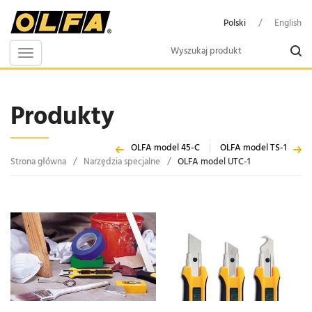
Polski
/
English
Toggle
navigation
Produkty
OLFA model 45-C
|
OLFA model TS-1
Strona główna
/
Narzędzia specjalne
/
OLFA model UTC-1