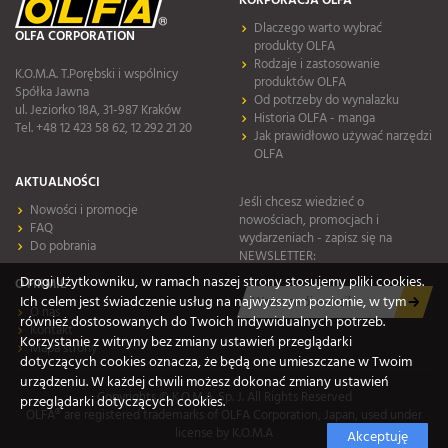
KORPORACJA OLFA
Dlaczego warto wybrać
OLFA CORPORATION
produkty OLFA
Rodzaje i zastosowanie
K.O.M.A. T.Porębski i wspólnicy
produktów OLFA
Spółka Jawna
Od potrzeby do wynalazku
ul. Jeziorko 18A, 31-987 Kraków
Historia OLFA - manga
Tel. +48 12 423 58 62, 12 292 21 20
Jak prawidłowo używać narzędzi
OLFA
AKTUALNOŚCI
Jeśli chcesz wiedzieć o
Nowości i promocje
nowościach, promocjach i
FAQ
wydarzeniach - zapisz się na
Do pobrania
NEWSLETTER:
Drogi Użytkowniku, w ramach naszej strony stosujemy pliki cookies.
O FIRMIE
Ich celem jest świadczenie usług na najwyższym poziomie, w tym
O nas
również dostosowanych do Twoich indywidualnych potrzeb.
Kontakt
Korzystanie z witryny bez zmiany ustawień przeglądarki
Mapa strony
dotyczących cookies oznacza, że będą one umieszczane w Twoim
urządzeniu. W każdej chwili możesz dokonać zmiany ustawień
Copyrights © K.O.M.A. Sp. J. All Rights Reserved
przeglądarki dotyczących cookies.
OLFA® are registered trademarks of OLFA Corporation, Japan, used under
license by K.O.M.A
Akceptuję