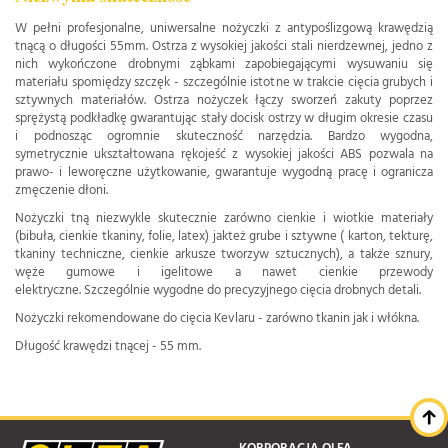
W pełni profesjonalne, uniwersalne nożyczki z antypoślizgową krawędzią
tnącą o długości 55mm. Ostrza z wysokiej jakości stali nierdzewnej, jedno z
nich wykończone drobnymi ząbkami zapobiegającymi wysuwaniu się
materiału spomiędzy szczęk - szczególnie istotne w trakcie cięcia grubych i
sztywnych materiałów. Ostrza nożyczek łączy sworzeń zakuty poprzez
sprężystą podkładkę gwarantując stały docisk ostrzy w długim okresie czasu
i podnosząc ogromnie skuteczność narzędzia. Bardzo wygodna,
symetrycznie ukształtowana rękojeść z wysokiej jakości ABS pozwala na
prawo- i leworęczne użytkowanie, gwarantuje wygodną pracę i ogranicza
zmęczenie dłoni.
Nożyczki tną niezwykle skutecznie zarówno cienkie i wiotkie materiały
(bibuła, cienkie tkaniny, folie, latex) jakteż grube i sztywne ( karton, tekturę,
tkaniny techniczne, cienkie arkusze tworzyw sztucznych), a także sznury,
węże gumowe i igelitowe a nawet cienkie przewody
elektryczne. Szczególnie wygodne do precyzyjnego cięcia drobnych detali.
Nożyczki rekomendowane do cięcia Kevlaru - zarówno tkanin jak i włókna.
Długość krawędzi tnącej - 55 mm.