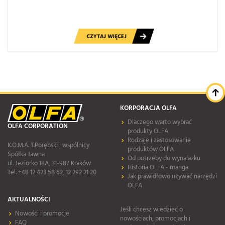
CZYTAJ WIĘCEJ
KORPORACJA OLFA
Dlaczego warto wybrać
OLFA CORPORATION
produkty OLFA
Rodzaje i zastosowanie
K.O.M.A. T.Porębski i wspólnicy
produktów OLFA
Spółka Jawna
Od potrzeby do wynalazku
ul. Jeziorko 18A, 31-987 Kraków
Historia OLFA - manga
Tel. +48 12 423 58 62, 12 292 21 20
Jak prawidłowo używać narzędzi
OLFA
AKTUALNOŚCI
Jeśli chcesz wiedzieć o
Nowości i promocje
nowościach, promocjach i
FAQ