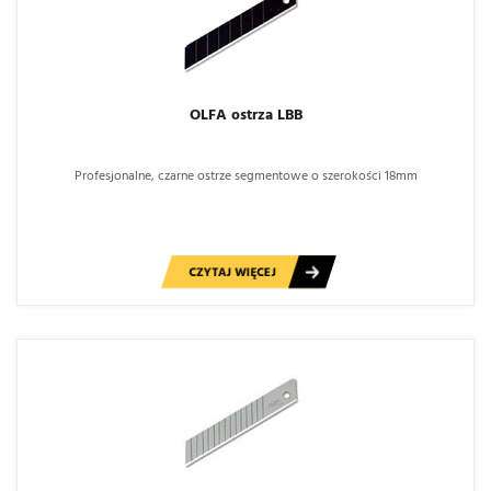
OLFA ostrza LBB
Profesjonalne, czarne ostrze segmentowe o szerokości 18mm
CZYTAJ WIĘCEJ