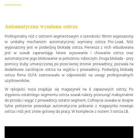
Automatyczna wymiana ostrza
Profesjonalny nóż z ostrzem segmentowym o szerokości 18mm wyposażony
w unikalny mechanizm automatycznej wymiany ostrza
Pro-Load
.
Nóż
wyposażony jest w podwójną blokadę ostrza. Pierwsza z nich wbudowana
jest w suwak zapewniając łatwe wysuwanie i chowanie ostrza oraz
automatyczne jego blokowanie w położeniu roboczym. Druga blokada - przy
pomocy śruby umieszczonej po przeciwnej stronie prowadnicy, pozwala na
dodatkowe zaciśnięcie ostrza na wyjściu z prowadnicy. Podwójną blokadę
ostrza firma OLFA zastosowała w odpowiedzi na uwagi profesjonalnych
użytkowników.
W rękojeści noża znajduje się magazynek na 6 zapasowych ostrzy. Po
stępieniu ostatniego segmentu ostrza suwak należy przesunąć maksymalnie
do przodu i wyjąć z prowadnicy ostatni segment. Cofnięcie suwaka w skrajne
tylne położenie powoduje automatyczne pobranie z magazynka nowego
ostrza i nóż jest znów gotowy do pracy. W komplecie z nożem 3 ostrza LB.