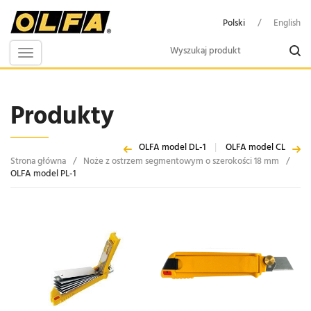
Polski
/
English
Toggle
navigation
Produkty
OLFA model DL-1
|
OLFA model CL
Strona główna
/
Noże z ostrzem segmentowym o szerokości 18 mm
/
OLFA model PL-1