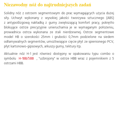
Niezawodny nóż do najtrudniejszych zadań
Solidny nóż z ostrzem segmentowym do prac wymagających użycia dużej
siły. Uchwyt wykonany z wysokiej jakości tworzywa sztucznego (ABS)
z antypoślizgową nakładką z gumy zwiększającą komfort pracy, pokrętło
blokujące ostrze precyzyjnie unieruchamia je w wymaganym położeniu,
prowadnica ostrza wykonana ze stali nierdzewnej. Ostrze segmentowe
model HB o szerokości 25mm i grubości 0,7mm podzielone na siedem
odłamywalnych segmentów, umożliwiające cięcie płyt ze spienionego PCV,
płyt kartonowo-gipsowych, arkuszy gumy, tektury itp.
Aktualnie nóż H-1 jest również dostępny w opakowaniu typu combo o
symbolu
H-1BB/5BB
, "uzbrojony" w ostrze HBB wraz z pojemnikiem z 5
ostrzami HBB.