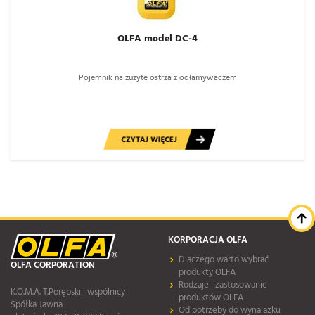
OLFA model DC-4
Pojemnik na zużyte ostrza z odłamywaczem
CZYTAJ WIĘCEJ
KORPORACJA OLFA
Dlaczego warto wybrać
OLFA CORPORATION
produkty OLFA
Rodzaje i zastosowanie
K.O.M.A. T.Porębski i wspólnicy
produktów OLFA
Spółka Jawna
Od potrzeby do wynalazku