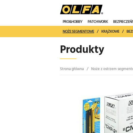
PRO&HOBBY
PATCHWORK
BEZPIECZE
NOŻE SEGMENTOWE
/
KRĄŻKOWE
/
BEZ
Produkty
Strona główna
/
Noże z ostrzem segment