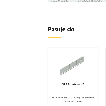
Karta produktu
I
Deklaracja zgodności
Pasuje do
OLFA ostrza LB
Uniwersalne ostrze segmentowe o
szerokości 18mm