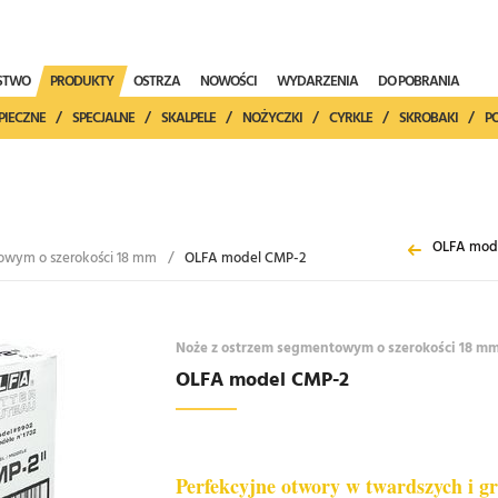
ŃSTWO
PRODUKTY
OSTRZA
NOWOŚCI
WYDARZENIA
DO POBRANIA
PIECZNE
/
SPECJALNE
/
SKALPELE
/
NOŻYCZKI
/
CYRKLE
/
SKROBAKI
/
P
OLFA mod
owym o szerokości 18 mm
/
OLFA model CMP-2
Noże z ostrzem segmentowym o szerokości 18 m
OLFA model CMP-2
Perfekcyjne otwory w twardszych i g