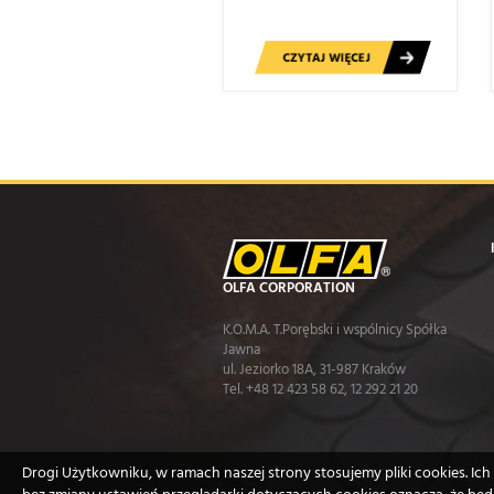
CZYTAJ WIĘCEJ
OLFA CORPORATION
K.O.M.A. T.Porębski i wspólnicy Spółka
Jawna
ul. Jeziorko 18A, 31-987 Kraków
Tel. +48 12 423 58 62, 12 292 21 20
Drogi Użytkowniku, w ramach naszej strony stosujemy pliki cookies. I