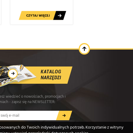
CZYTAJ WIĘCEJ
cesz wiedzieć o nowościach, promocjach i
iach - zapisz się na NEWSLETTER:
stosowanych do Twoich indywidualnych potrzeb. Korzystanie z witryny