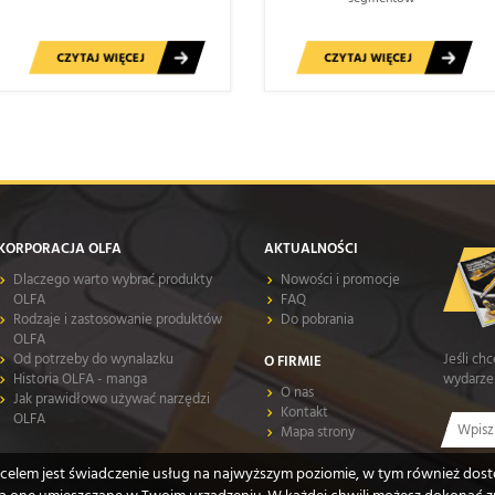
CZYTAJ WIĘCEJ
CZYTAJ WIĘCEJ
KORPORACJA OLFA
AKTUALNOŚCI
Dlaczego warto wybrać produkty
Nowości i promocje
OLFA
FAQ
Rodzaje i zastosowanie produktów
Do pobrania
OLFA
Od potrzeby do wynalazku
Jeśli ch
O FIRMIE
Historia OLFA - manga
wydarzen
O nas
Jak prawidłowo używać narzędzi
Kontakt
OLFA
Mapa strony
ch celem jest świadczenie usług na najwyższym poziomie, w tym również do