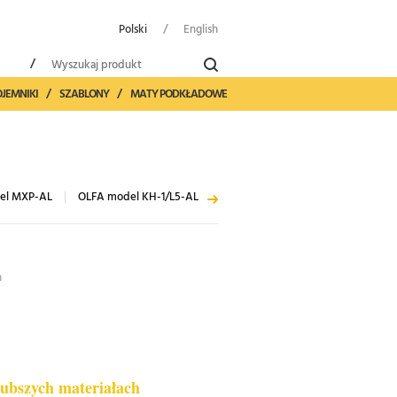
Polski
/
English
/
OJEMNIKI
/
SZABLONY
/
MATY PODKŁADOWE
el MXP-AL
|
OLFA model KH-1/L5-AL
m
rubszych materiałach