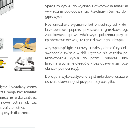
Specjalny cyrkiel do wycinania otworów w materiałac
wykładzina podłogowa itp. Przydatny również do
gipsowych.
Nóż umożliwia wycinanie kół o średnicy od 7 do 3
bezstopniowo poprzez przesuwanie gruszkowateg
zablokowanie go we właściwym położeniu przy po
ny obrotowo we wnętrzu gruszkowatego uchwytu - z 
Aby wysunąć igłę z uchwytu należy obrócić cyrkiel 
swobodnie zwisała w dół. Kręcenie nią w takim poł
Przywrócenie cyrkla do pozycji roboczej blo
lając na wycinanie okręgów - bez obawy o samoczy
obrazek pomocniczy).
Do cięcia wykorzystywane są standardowe ostrza 
ostrza blokowane jest przy pomocy pokrętła.
ięcia i wymiany ostrza
strza mogą być również
iecz je wykorzystując
ą nowe ostrza lub też
a zużyte ostrza.
ępnych dla dzieci !