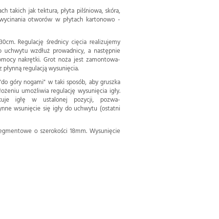
h takich jak tektura, płyta pilśniowa, skóra,
 wycinania otworów w płytach kartonowo -
0cm. Regulację średnicy cięcia realizujemy
o uchwytu wzdłuż prowadnicy, a następnie
mocy nakrętki. Grot noża jest zamontowa-
płynną regulacją wysunięcia.
"do góry nogami" w taki sposób, aby gruszka
ożeniu umożliwia regulację wysunięcia igły.
kuje igłę w ustalonej pozycji, pozwa-
nne wsunięcie się igły do uchwytu (ostatni
segmentowe o szerokości 18mm. Wysunięcie