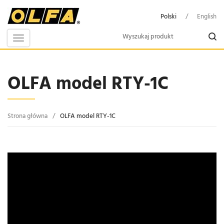
Polski
/
English
Toggle
navigation
OLFA model RTY-1C
Strona główna
/
OLFA model RTY-1C