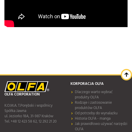
KORPORACJA OLFA
Dlaczego warto wybrać
OLFA CORPORATION
produkty OLFA
Rodzaje i zastosowanie
K.O.M.A. T.Porębski i wspólnicy
produktów OLFA
Spółka Jawna
Od potrzeby do wynalazku
ul. Jeziorko 18A, 31-987 Kraków
Historia OLFA - manga
Tel. +48 12 423 58 62, 12 292 21 20
Jak prawidłowo używać narzędzi
OLFA