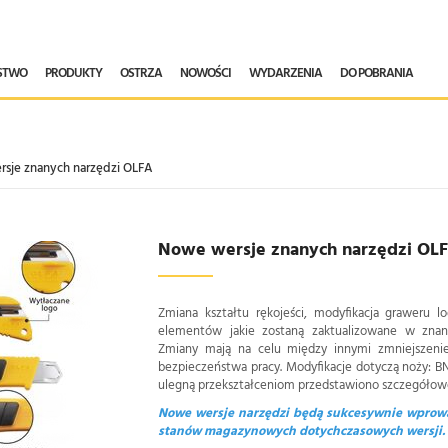
ŃSTWO
PRODUKTY
OSTRZA
NOWOŚCI
WYDARZENIA
DO POBRANIA
sje znanych narzędzi OLFA
Nowe wersje znanych narzędzi OL
Zmiana kształtu rękojeści, modyfikacja graweru l
elementów jakie zostaną zaktualizowane w zn
Zmiany mają na celu między innymi zmniejszen
bezpieczeństwa pracy. Modyfikacje dotyczą noży: BN
ulegną przekształceniom przedstawiono szczegółowo
Nowe wersje narzędzi będą sukcesywnie wprow
stanów magazynowych dotychczasowych wersji.