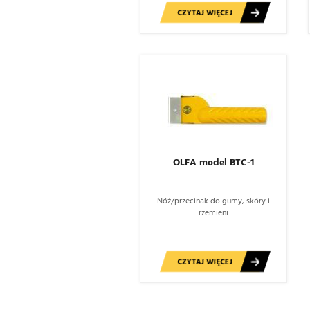
CZYTAJ WIĘCEJ
OLFA model BTC-1
Nóż/przecinak do gumy, skóry i
rzemieni
CZYTAJ WIĘCEJ