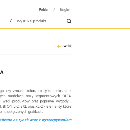
Polski
/
English
/
wróć
FA
ogo czy zmiana koloru to tylko nieliczne z
anych modelach noży segmentowych OLFA.
ie wagi produktów oraz poprawę wygody i
, BTC-1, L-2, EXL oraz XL-2 - elementy które
 na dołączonych grafikach.
adzane na rynek wraz z wyczerpywaniem