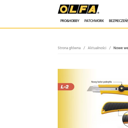
PRO&HOBBY
PATCHWORK
BEZPIECZE
Strona główna
/
Aktualności
/
Nowe wer